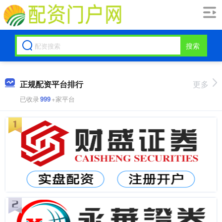
搜索
正规配资平台排行
更多
已收录
999
+家平台