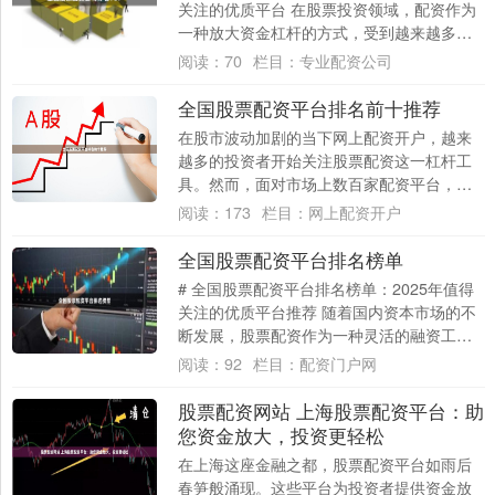
关注的优质平台 在股票投资领域，配资作为
一种放大资金杠杆的方式，受到越来越多投
资者的关注。然而，面对市场上众多的配....
阅读：
70
栏目：
专业配资公司
全国股票配资平台排名前十推荐
在股市波动加剧的当下网上配资开户，越来
越多的投资者开始关注股票配资这一杠杆工
具。然而，面对市场上数百家配资平台，如
何选择一家安全、正规、费率合理的平台成
阅读：
173
栏目：
网上配资开户
为投资者....
全国股票配资平台排名榜单
# 全国股票配资平台排名榜单：2025年值得
关注的优质平台推荐 随着国内资本市场的不
断发展，股票配资作为一种灵活的融资工
具，逐渐受到投资者的关注。然而，面对市
阅读：
92
栏目：
配资门户网
场....
股票配资网站 上海股票配资平台：助
您资金放大，投资更轻松
在上海这座金融之都，股票配资平台如雨后
春笋般涌现。这些平台为投资者提供资金放