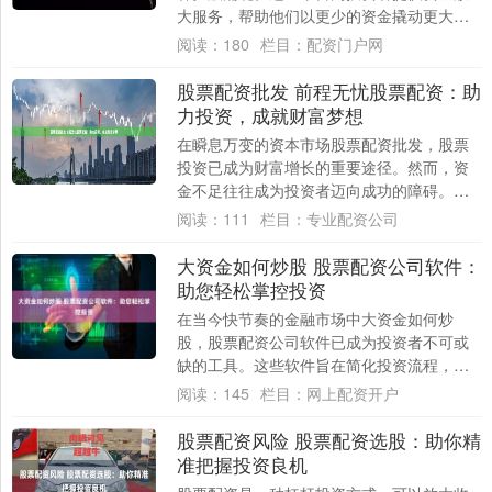
大服务，帮助他们以更少的资金撬动更大的
投资机会。 好配资炒股开户网与多家正规券
阅读：
180
栏目：
配资门户网
商合作....
股票配资批发 前程无忧股票配资：助
力投资，成就财富梦想
在瞬息万变的资本市场股票配资批发，股票
投资已成为财富增长的重要途径。然而，资
金不足往往成为投资者迈向成功的障碍。前
程无忧股票配资应运而生，为投资者提供杠
阅读：
111
栏目：
专业配资公司
杆资金，....
大资金如何炒股 股票配资公司软件：
助您轻松掌控投资
在当今快节奏的金融市场中大资金如何炒
股，股票配资公司软件已成为投资者不可或
缺的工具。这些软件旨在简化投资流程，让
您轻松掌控投资组合。 吉首股票配资拥有经
阅读：
145
栏目：
网上配资开户
验丰富的....
股票配资风险 股票配资选股：助你精
准把握投资良机