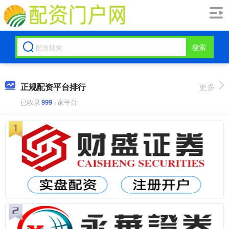
搜索
正规配资平台排行
更多
已收录
999
+家平台