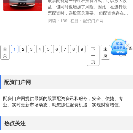
股票配资是一种杠杆投资方式，可以放大收
益，但同时也增加了风险。因此，在进行股
票配资时，选股至关重要。 但配资也存在风
险。首先，配资会放大亏损。如果股市下
阅读：
139
栏目：
配资门户网
跌，投资....
共
9
页
87
条
首
1
2
3
4
5
6
7
8
9
下
末
记录
页
一
页
页
配资门户网
配资门户网提供最新的股票配资资讯和服务，安全、便捷、专
业。实时更新市场动态，助您抓住配资机遇，实现财富增值。
热点关注