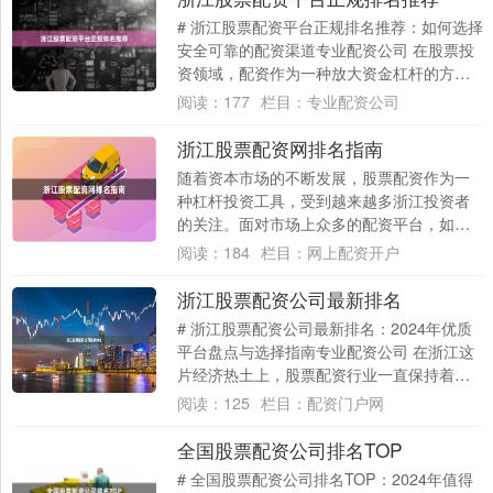
# 浙江股票配资平台正规排名推荐：如何选择
安全可靠的配资渠道专业配资公司 在股票投
资领域，配资作为一种放大资金杠杆的方
式，近年来在浙江地区受到越来越多投资者
阅读：
177
栏目：
专业配资公司
的关....
浙江股票配资网排名指南
随着资本市场的不断发展，股票配资作为一
种杠杆投资工具，受到越来越多浙江投资者
的关注。面对市场上众多的配资平台，如何
筛选出合规、安全、服务优质的配资网，成
阅读：
184
栏目：
网上配资开户
为投资者....
浙江股票配资公司最新排名
# 浙江股票配资公司最新排名：2024年优质
平台盘点与选择指南专业配资公司 在浙江这
片经济热土上，股票配资行业一直保持着活
跃态势。对于投资者而言，选择一家正
阅读：
125
栏目：
配资门户网
规、....
全国股票配资公司排名TOP
# 全国股票配资公司排名TOP：2024年值得