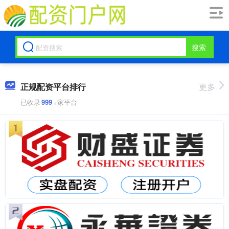
搜索
正规配资平台排行
更多
已收录
999
+家平台