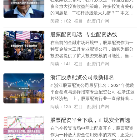
资金放大投资收益的策略。许多投资者关心
的问题是：**杠杆炒股最大几倍？** 本文将
详细解析不同渠道的杠杆倍数上限，帮助您
阅读：
162
栏目：
配资门户网
了....
股票配资电话_专业配资热线
在当前的金融市场环境中，股票配资作为一
种资金放大工具专业配资公司，确实为部分
投资者提供了扩大投资规模的可能性。当投
资者在搜索引擎中寻找“股票配资电话_专业
阅读：
141
栏目：
配资门户网
配资热....
浙江股票配资公司最新排名
# 浙江股票配资公司最新排名：2024年优质
平台盘点与选择指南专业配资公司 在浙江这
片经济热土上，股票配资行业一直保持着活
跃态势。对于投资者而言，选择一家正
阅读：
125
栏目：
配资门户网
规、....
股票配资平台下载，正规安全首选
在当今投资市场中网上配资开户，股票配资
作为一种放大资金使用效率的方式，正受到