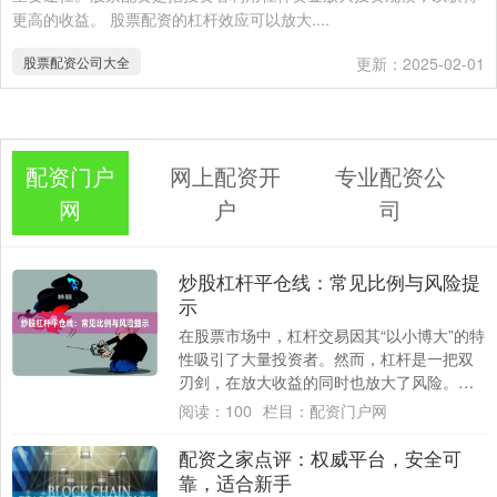
更高的收益。 股票配资的杠杆效应可以放大....
股票配资公司大全
更新：2025-02-01
配资门户
网上配资开
专业配资公
网
户
司
炒股杠杆平仓线：常见比例与风险提
示
在股票市场中，杠杆交易因其“以小博大”的特
性吸引了大量投资者。然而，杠杆是一把双
刃剑，在放大收益的同时也放大了风险。其
中专业配资公司，**平仓线**是杠杆交易中....
阅读：
100
栏目：
配资门户网
配资之家点评：权威平台，安全可
靠，适合新手