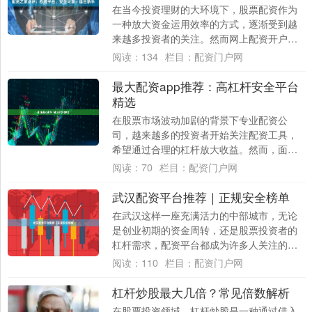
在当今投资理财的大环境下，股票配资作为
一种放大资金运用效率的方式，逐渐受到越
来越多投资者的关注。然而网上配资开户，
面对市场上琳琅满目的配资平台，如何选择
阅读：
134
栏目：
配资门户网
一个真正....
最大配资app推荐：高杠杆安全平台
精选
在股票市场波动加剧的背景下专业配资公
司，越来越多的投资者开始关注配资工具，
希望通过合理的杠杆放大收益。然而，面对
市场上鱼龙混杂的配资平台，如何选择一家
阅读：
70
栏目：
配资门户网
既提供高杠....
武汉配资平台推荐｜正规安全榜单
在武汉这样一座充满活力的中部城市，无论
是创业初期的资金周转，还是股票投资者的
杠杆需求，配资平台都成为许多人关注的焦
点。然而，市场上配资公司良莠不齐，如何
阅读：
110
栏目：
配资门户网
选择一家....
杠杆炒股最大几倍？常见倍数解析
在股票投资领域，杠杆炒股是一种通过借入