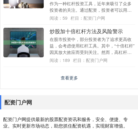
作为一种杠杆投资工具，近年来吸引了众多
投资者的关注。通过配资，投资者可以用较
少的自有资金撬动更大规模的交易头寸，放
阅读：
59
栏目：
配资门户网
大潜在收....
炒股加十倍杠杆方法及风险警示
在股市投资中，部分投资者为了追求更高收
益，会考虑使用杠杆工具。其中，“十倍杠杆”
因其放大效应而受到关注。然而，高杠杆往
往伴随着高风险，需要投资者充分了解其运
阅读：
189
栏目：
配资门户网
作机....
查看更多
配资门户网
配资门户网提供最新的股票配资资讯和服务，安全、便捷、专
业。实时更新市场动态，助您抓住配资机遇，实现财富增值。