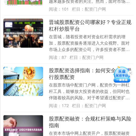
越来越多投资者的关注。然而，面对市场上
数量众多的配资平台，如何选择一个正规、
阅读：
101
栏目：
配资门户网
安全的平....
晋城股票配资公司哪家好？专业正规
杠杆炒股平台
在晋城，随着投资者对资金杠杆需求的增
加，股票配资服务逐渐进入大众视野。面对
市场上众多的配资公司，许多投资者不禁要
问：**晋城股票配资公司哪家好？** 选择一
阅读：
87
栏目：
配资门户网
家专....
股票配资选择指南：如何安全合法进
行股票配资
在股票市场中配资门户网，配资作为一种杠
杆工具，能够放大投资者的收益，但同时也
伴随着较高的风险。对于希望通过配资扩大
投资规模的投资者来说，了解如何安全合法
阅读：
172
栏目：
配资门户网
地进行股....
股票配资融资：合规杠杆策略与风险
指南
在资本市场中网上配资开户，股票配资融资