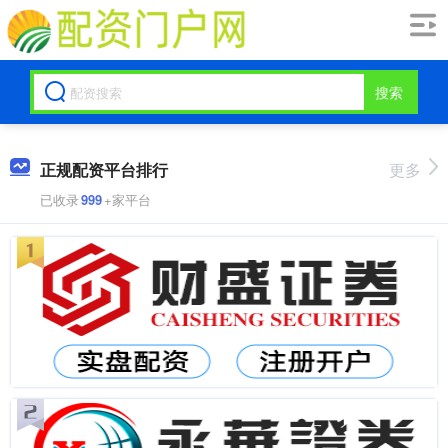
搜索
正规配资平台排行
更多
已收录
999
+家平台