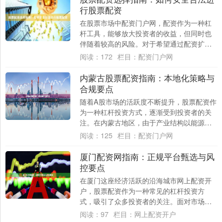
行股票配资
在股票市场中配资门户网，配资作为一种杠
杆工具，能够放大投资者的收益，但同时也
伴随着较高的风险。对于希望通过配资扩大
投资规模的投资者来说，了解如何安全合法
阅读：
172
栏目：
配资门户网
地进行股....
内蒙古股票配资指南：本地化策略与
合规要点
随着A股市场的活跃度不断提升，股票配资作
为一种杠杆投资方式，逐渐受到投资者的关
注。在内蒙古地区，由于产业结构以能源、
农牧业为主，投资者在进行股票配资时需结
阅读：
125
栏目：
配资门户网
合本地....
厦门配资网指南：正规平台甄选与风
控要点
在厦门这座经济活跃的沿海城市网上配资开
户，股票配资作为一种常见的杠杆投资方
式，吸引了众多投资者的关注。面对市场上
众多的配资平台，如何甄选正规机构、规避
阅读：
97
栏目：
网上配资开户