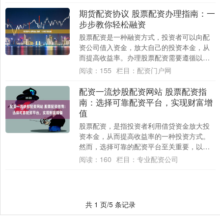
风险，成为....
期货配资协议 股票配资办理指南：一
步步教你轻松融资
股票配资是一种融资方式，投资者可以向配
资公司借入资金，放大自己的投资本金，从
而提高收益率。办理股票配资需要遵循以下
步骤： 正规的股票配资平台通常具备以下特
阅读：
155
栏目：
配资门户网
征：首....
配资一流炒股配资网站 股票配资指
南：选择可靠配资平台，实现财富增
值
股票配资，是指投资者利用借贷资金放大投
资本金，从而提高收益率的一种投资方式。
然而，选择可靠的配资平台至关重要，以保
障资金安全和投资收益。 * 拥有金融、经济
阅读：
160
栏目：
专业配资公司
或相....
共 1 页/5 条记录