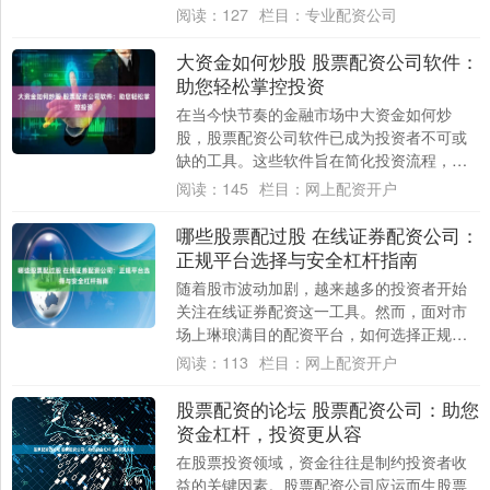
一词汇频繁出现在部分投资者的视野中，与
阅读：
127
栏目：
专业配资公司
之相关....
大资金如何炒股 股票配资公司软件：
助您轻松掌控投资
在当今快节奏的金融市场中大资金如何炒
股，股票配资公司软件已成为投资者不可或
缺的工具。这些软件旨在简化投资流程，让
您轻松掌控投资组合。 吉首股票配资拥有经
阅读：
145
栏目：
网上配资开户
验丰富的....
哪些股票配过股 在线证券配资公司：
正规平台选择与安全杠杆指南
随着股市波动加剧，越来越多的投资者开始
关注在线证券配资这一工具。然而，面对市
场上琳琅满目的配资平台，如何选择正规机
构并安全使用杠杆，成为投资者必须掌握的
阅读：
113
栏目：
网上配资开户
关键技能....
股票配资的论坛 股票配资公司：助您
资金杠杆，投资更从容
在股票投资领域，资金往往是制约投资者收
益的关键因素。股票配资公司应运而生股票