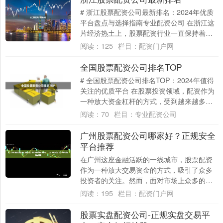
# 浙江股票配资公司最新排名：2024年优质
平台盘点与选择指南专业配资公司 在浙江这
片经济热土上，股票配资行业一直保持着活
跃态势。对于投资者而言，选择一家正
阅读：
125
栏目：
配资门户网
规、....
全国股票配资公司排名TOP
# 全国股票配资公司排名TOP：2024年值得
关注的优质平台 在股票投资领域，配资作为
一种放大资金杠杆的方式，受到越来越多投
资者的关注。然而，面对市场上众多的配....
阅读：
70
栏目：
专业配资公司
广州股票配资公司哪家好？正规安全
平台推荐
在广州这座金融活跃的一线城市，股票配资
作为一种放大交易资金的方式，吸引了众多
投资者的关注。然而，面对市场上众多的配
资公司，投资者最关心的问题莫过于：**广州
阅读：
195
栏目：
配资门户网
股票....
股票实盘配资公司-正规实盘交易平