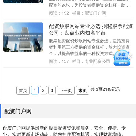
配资的论坛，为投资者提供资金杠杆，助力
他们放大收益空间。 * **放大投资规模：**....
阅读：
192
栏目：
配资门户网
配资炒股网站专业必选 揭秘股票配资
公司：盘点业内知名平台
股票配资配资炒股网站专业必选，是指投资
者利用第三方提供的资金杠杆，放大投资资
金，以提高收益率的一种投资方式。随着股
票市场的火热，股票配资公司也如雨后春笋
阅读：
157
栏目：
专业配资公司
般涌现。....
共
3
页
21
条记录
首页
1
2
3
下一页
末页
配资门户网
配资门户网提供最新的股票配资资讯和服务，安全、便捷、专
业。实时更新市场动态，助您抓住配资机遇，实现财富增值。