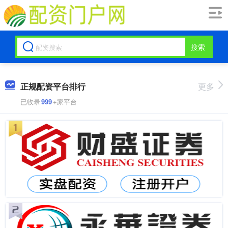
搜索
正规配资平台排行
更多
已收录
999
+家平台