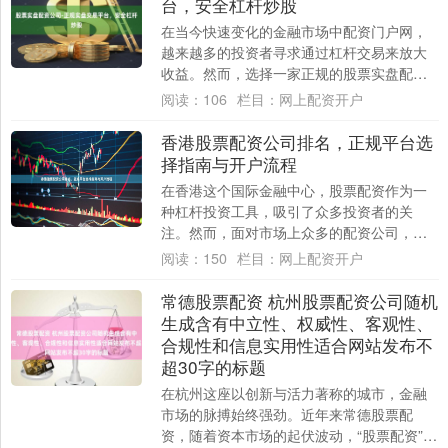
台，安全杠杆炒股
在当今快速变化的金融市场中配资门户网，
越来越多的投资者寻求通过杠杆交易来放大
收益。然而，选择一家正规的股票实盘配资
公司和安全的交易平台至关重要。本文将为
阅读：
106
栏目：
网上配资开户
您详细介....
香港股票配资公司排名，正规平台选
择指南与开户流程
在香港这个国际金融中心，股票配资作为一
种杠杆投资工具，吸引了众多投资者的关
注。然而，面对市场上众多的配资公司，如
何选择正规平台并顺利完成开户，成为投资
阅读：
150
栏目：
网上配资开户
者首要考虑....
常德股票配资 杭州股票配资公司随机
生成含有中立性、权威性、客观性、
合规性和信息实用性适合网站发布不
超30字的标题
在杭州这座以创新与活力著称的城市，金融
市场的脉搏始终强劲。近年来常德股票配
资，随着资本市场的起伏波动，“股票配资”这