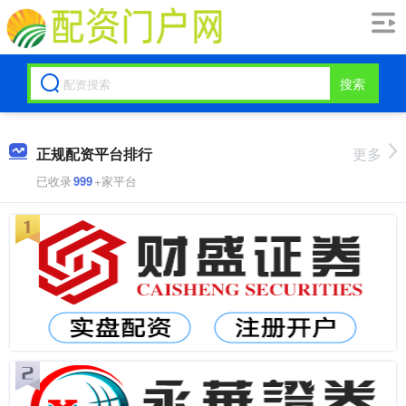
搜索
正规配资平台排行
更多
已收录
999
+家平台