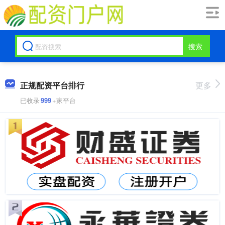
搜索
正规配资平台排行
更多
已收录
999
+家平台