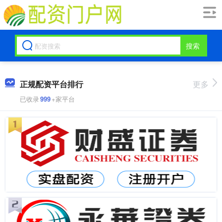
搜索
正规配资平台排行
更多
已收录
999
+家平台