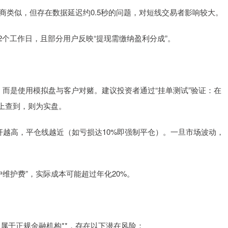
流券商类似，但存在数据延迟约0.5秒的问题，对短线交易者影响较大。
1-2个工作日，且部分用户反映“提现需缴纳盈利分成”。
易所，而是使用模拟盘与客户对赌。建议投资者通过“挂单测试”验证：在
上查到，则为实盘。
但杠杆越高，平仓线越近（如亏损达10%即强制平仓）。一旦市场波动，
账户维护费”，实际成本可能超过年化20%。
不属于正规金融机构**，存在以下潜在风险：