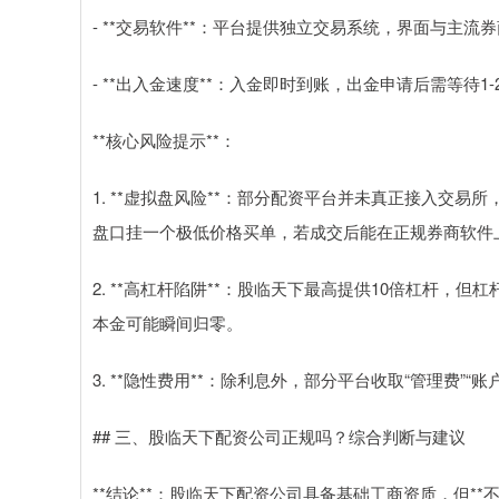
- **交易软件**：平台提供独立交易系统，界面与主
- **出入金速度**：入金即时到账，出金申请后需等待
**核心风险提示**：
1. **虚拟盘风险**：部分配资平台并未真正接入交
盘口挂一个极低价格买单，若成交后能在正规券商软件
2. **高杠杆陷阱**：股临天下最高提供10倍杠杆，
本金可能瞬间归零。
3. **隐性费用**：除利息外，部分平台收取“管理费”“
## 三、股临天下配资公司正规吗？综合判断与建议
**结论**：股临天下配资公司具备基础工商资质，但**