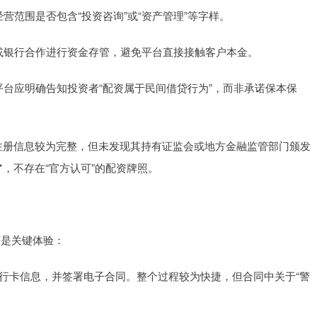
经营范围是否包含“投资咨询”或“资产管理”等字样。
机构或银行合作进行资金存管，避免平台直接接触客户本金。
正规平台应明确告知投资者“配资属于民间借贷行为”，而非承诺保本保
司注册信息较为完整，但未发现其持有证监会或地方金融监管部门颁发
*，不存在“官方认可”的配资牌照。
下是关键体验：
、银行卡信息，并签署电子合同。整个过程较为快捷，但合同中关于“警