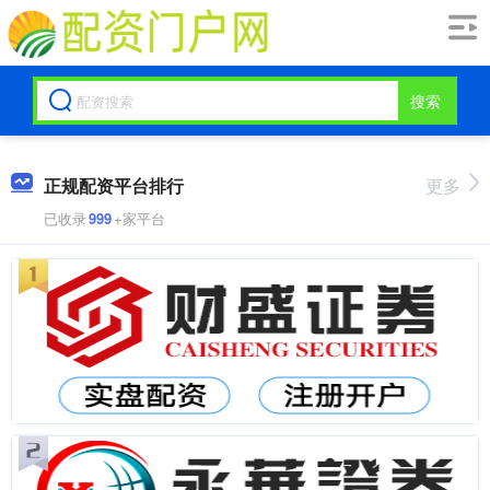
搜索
正规配资平台排行
更多
已收录
999
+家平台