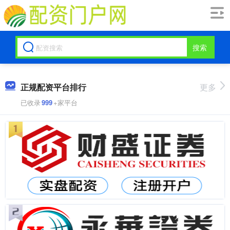
搜索
正规配资平台排行
更多
已收录
999
+家平台