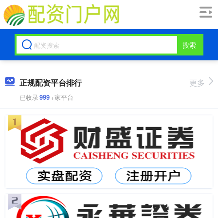
搜索
正规配资平台排行
更多
已收录
999
+家平台