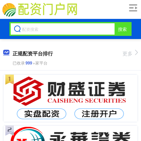
搜索
正规配资平台排行
更多
已收录
999
+家平台