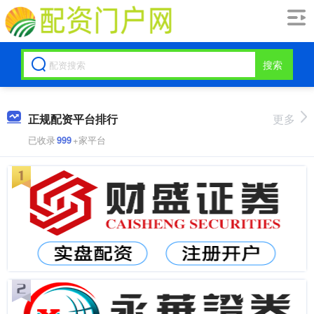
搜索
正规配资平台排行
更多
已收录
999
+家平台