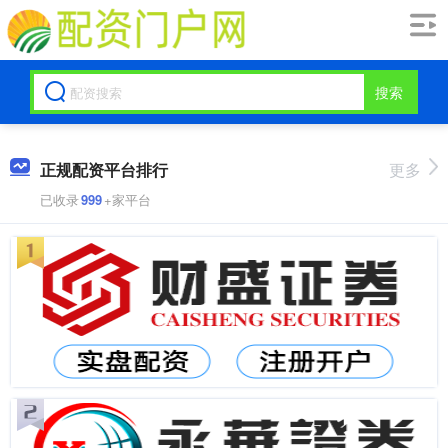
搜索
正规配资平台排行
更多
已收录
999
+家平台