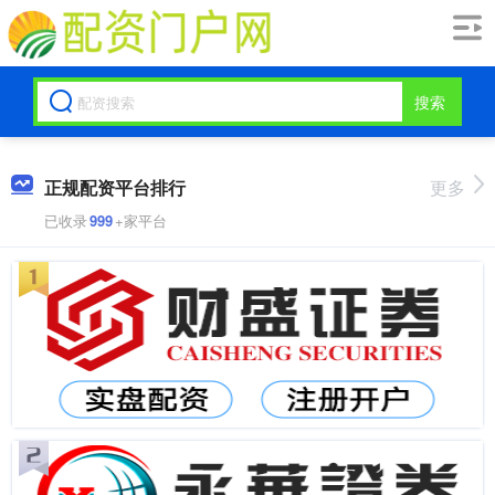
搜索
正规配资平台排行
更多
已收录
999
+家平台