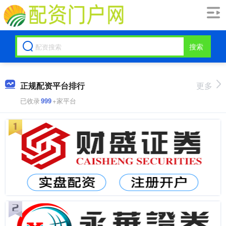
搜索
正规配资平台排行
更多
已收录
999
+家平台