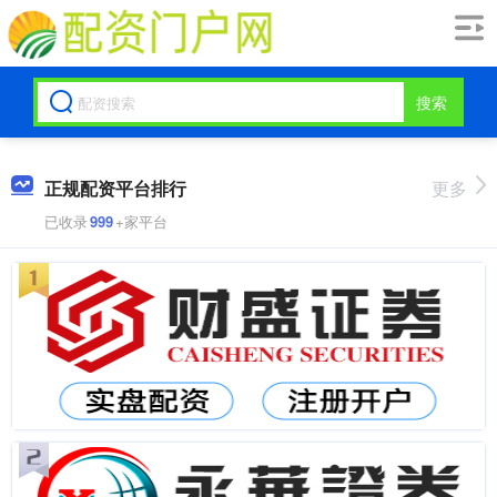
搜索
正规配资平台排行
更多
已收录
999
+家平台