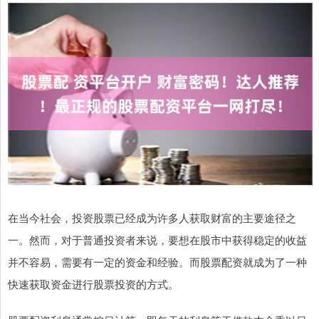
在当今社会，投资股票已经成为许多人获取财富的主要途径之
一。然而，对于普通投资者来说，要想在股市中获得稳定的收益
并不容易，需要有一定的资金和经验。而股票配资就成为了一种
快速获取资金进行股票投资的方式。