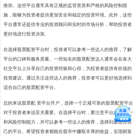
推崇。这些平台通常具有正规的监管资质和严格的风险控制措
施，能够为投资者提供更加安全和稳定的投资环境。此外，这些
平台通常还提供专业的投资顾问和实时的市场分析，帮助投资者
更好地进行投资决策。
在选择股票配资平台时，投资者可以参考一些达人的推荐，了解
平台的口碑和服务质量。一些知名的股票配资达人通常会在各大
社交平台上分享自己的投资经验和心得，为投资者提供有价值的
投资建议。通过关注这些达人的推荐，投资者可以更好地选择到
适合自己的股票配资平台。
总的来说股票配 资平台开户，选择一个正规可靠的股票配资平台
对于投资者来说至关重要。在选择平台时，要注意平台的合法性
和风险控制能力，并可以参考一些达人的推荐，选择到最适合自
己的平台。希望投资者都能在股市中赚取丰厚的收益，实现财富