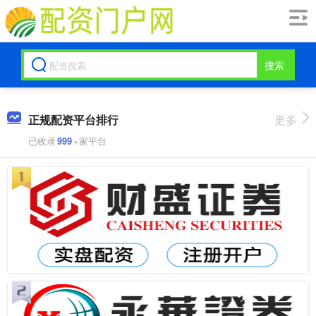
搜索
正规配资平台排行
更多
已收录
999
+家平台